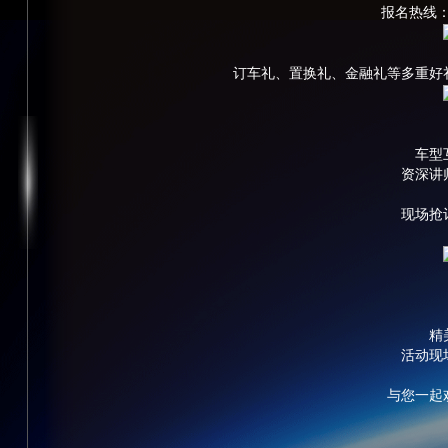
报名热线：02
订车礼、置换礼、金融礼等多重好
车型
资深讲
现场抢
精
活动现
与您一起