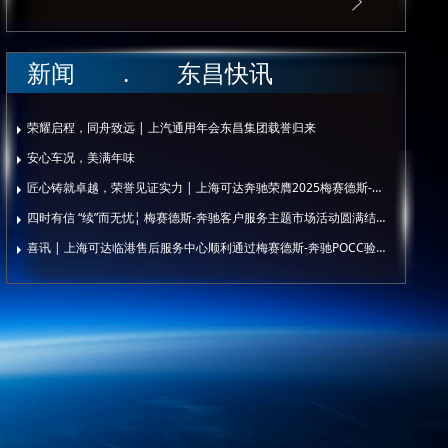
新闻 . 东昌快讯
荣耀启程，同舟致远 | 上汽通用年会东昌集团载誉归来
安心车况，美满年味
匠心铸就卓越，荣誉见证实力 | 上海可达奔驰荣膺2025梅赛德斯-奔驰服务技能大师赛全国24强
四时有信 “续”而无忧¦ 梅赛德斯-奔驰客户服务主题市场活动圆满结束
喜讯 | 上海可达临港售后服务中心顺利通过梅赛德斯-奔驰POCC验收