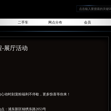
二手车
网点分布
会员
程-展厅活动
的心动时刻宠粉福利不停歇，更多惊喜等你来！
地点：浦东新区锦绣东路2053号