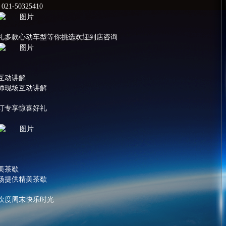
1-50325410
礼多款心动车型等你挑选欢迎到店咨询
互动讲解
师现场互动讲解
订专享惊喜好礼
美茶歇
场提供精美茶歇
欢度周末快乐时光